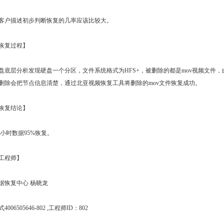
户描述初步判断恢复的几率应该比较大。
恢复过程】
盘底层分析发现硬盘一个分区，文件系统格式为HFS+，被删除的都是mov视频文件，由
删除会把节点信息清楚，通过北亚视频恢复工具将删除的mov文件恢复成功。
恢复结论】
小时数据95%恢复。
工程师】
据恢复中心 杨晓龙
006505646-802 ,工程师ID：802