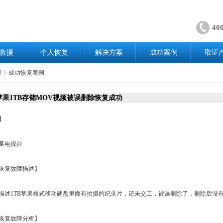
40
救援
个人恢复
解决方案
成功案例
取证
复
>
成功恢复案例
苹果1TB存储MOV视频被误删除恢复成功
】
某电视台
恢复故障描述】
述1TB苹果格式移动硬盘里面有拍摄的纪录片，还未交工，被误删除了，删除后没
恢复故障分析】