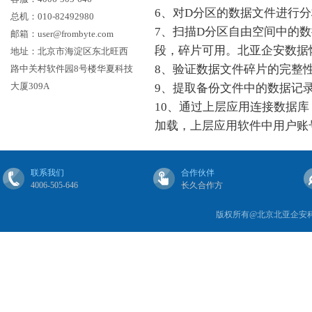
6、对D分区的数据文件进行
总机：010-82492980
7、扫描D分区自由空间中的
邮箱：user@frombyte.com
段，碎片可用。北亚企安数据
地址：北京市海淀区东北旺西
8、验证数据文件碎片的完整
路中关村软件园8号楼华夏科技
大厦309A
9、提取备份文件中的数据记
10、通过上层应用连接数据
加载，上层应用软件中用户账
联系我们
合作伙伴
4006-505-646
长久合作方
版权所有@北京北亚企安科