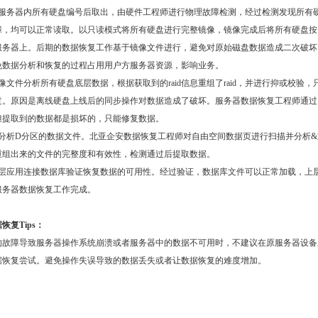
障服务器内所有硬盘编号后取出，由硬件工程师进行物理故障检测，经过检测发现所有
障，均可以正常读取。以只读模式将所有硬盘进行完整镜像，镜像完成后将所有硬盘按
服务器上。后期的数据恢复工作基于镜像文件进行，避免对原始磁盘数据造成二次破坏
免数据分析和恢复的过程占用用户方服务器资源，影响业务。
像文件分析所有硬盘底层数据，根据获取到的raid信息重组了raid，并进行抑或校验，
过。原因是离线硬盘上线后的同步操作对数据造成了破坏。服务器数据恢复工程师通过
但提取到的数据都是损坏的，只能修复数据。
和分析D分区的数据文件。北亚企安数据恢复工程师对自由空间数据页进行扫描并分析&
重组出来的文件的完整度和有效性，检测通过后提取数据。
上层应用连接数据库验证恢复数据的可用性。经过验证，数据库文件可以正常加载，上
服务器数据恢复工作完成。
恢复Tips：
的故障导致服务器操作系统崩溃或者服务器中的数据不可用时，不建议在原服务器设备
据恢复尝试。避免操作失误导致的数据丢失或者让数据恢复的难度增加。