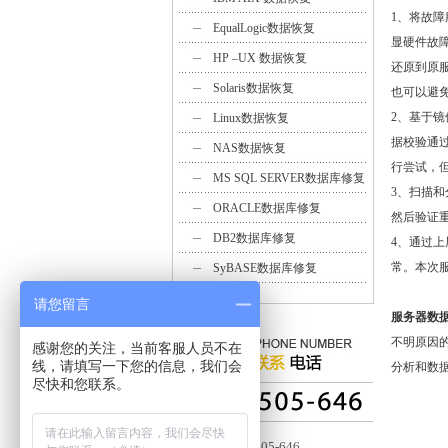
1、将故
EqualLogic数据恢复
显硬件故
HP –UX 数据恢复
还原到原
Solaris数据恢复
也可以避
2、基于镜
Linux数据恢复
据校验通
NAS数据恢复
行尝试，
MS SQL SERVER数据库修复
3、扫描
ORACLE数据库修复
然后验证
DB2数据库修复
4、通过
常。本次
SyBASE数据库修复
请您留言
服务器数据
不明原因
感谢您的关注，当前客服人员不在
线，请填写一下您的信息，我们会
分析和数
尽快和您联系。
客服：4006-505-646