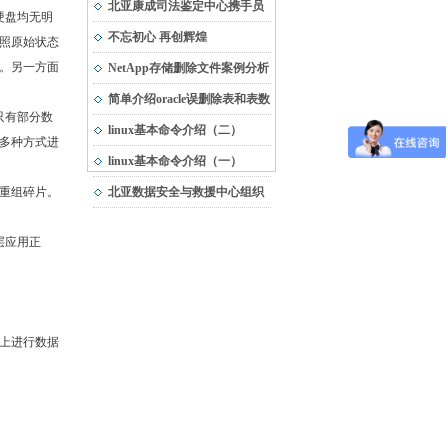
市“专精特新”中小企业
北亚康成司法鉴定中心携手员
硬盘均无明
工，与受灾地区共渡难关
不忘初心 再创辉煌
照原始状态
。另一方面
NetApp存储删除文件案例分析
简单介绍oracle误删除表和表数
只有部分数
据的恢复方法
linux基本命令介绍（二）
多种方式进
linux基本命令介绍（一）
重组碎片。
北亚数据安全与救援中心组织
团队建设活动
层应用正
上进行数据