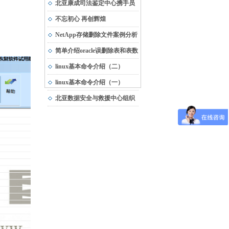
市“专精特新”中小企业
北亚康成司法鉴定中心携手员
工，与受灾地区共渡难关
不忘初心 再创辉煌
NetApp存储删除文件案例分析
简单介绍oracle误删除表和表数
据的恢复方法
linux基本命令介绍（二）
linux基本命令介绍（一）
北亚数据安全与救援中心组织
团队建设活动