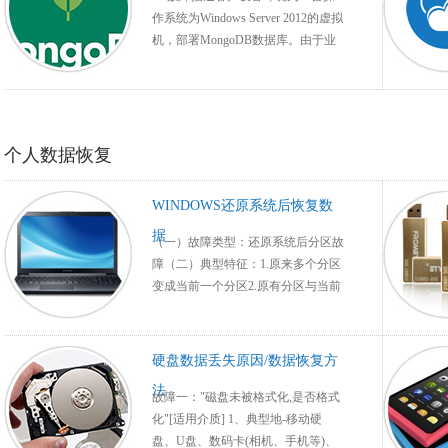
作系统为Windows Server 2012的虚拟
机，部署MongoDB数据库。由于业
务需要，客户在未关闭MongoDB服
务的 ……
个人数据恢复
WINDOWS还原系统后恢复数
据
（一）故障类型：还原系统后分区故
障（二）典型特征：1.原来多个分区
变成当前一个分区2.原有分区与当前
分区的数量或大小不一致，原有数据
分 ……
硬盘数据丢失原因/数据恢复方
法
故障一："磁盘未被格式化,是否格式
化"[适用介质] 1、典型地-移动硬
盘、U盘、数码卡(相机、手机等)、