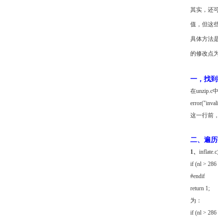
其实，还
值，但这
具体方法是
的修改点
一，找到
在unzip.c
error("inval
这一行前
二、遍历
1、
infla
if (nl > 286 
#endif
return 1;
为：
if (nl > 286 