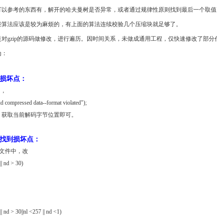
可以参考的东西有，解开的哈夫曼树是否异常，或者通过规律性原则找到最后一个取值为
些算法应该是较为麻烦的，有上面的算法连续校验几个压缩块就足够了。
对gzip的源码做修改，进行遍历。因时间关系，未做成通用工程，仅快速修改了部分
为：
损坏点：
中，
id compressed data--format violated");
，获取当前解码字节位置即可。
找到损坏点：
te.c文件中，改
|| nd > 30)
|| nd > 30||nl <257 || nd <1)