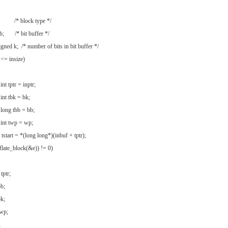
; /* block type */
g b; /* bit buffer */
igned k; /* number of bits in bit buffer */
 <= insize)
t tptr = inptr;
nt tbk = bk;
ong tbb = bb;
nt twp = wp;
start = *(long long*)(inbuf + tptr);
flate_block(&e)) != 0)
ptr;
b;
k;
p;
;