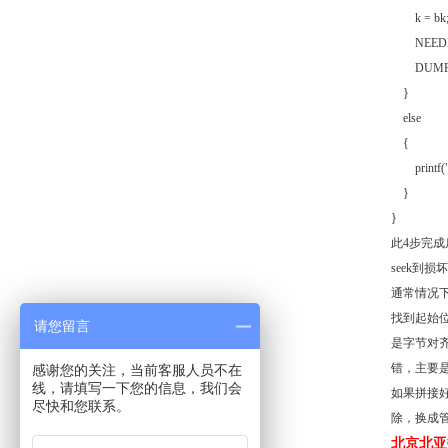
k = bk
NEEDBI
DUMPBI
}
else
{
printf("
}
}
此4步完成
seek到损
通常情况下，输
找到起始位
请您留言
是字节对
错，主要
感谢您的关注，当前客服人员不在
线，请填写一下您的信息，我们会
如果拼接好
尽快和您联系。
除，换成
北京北亚数