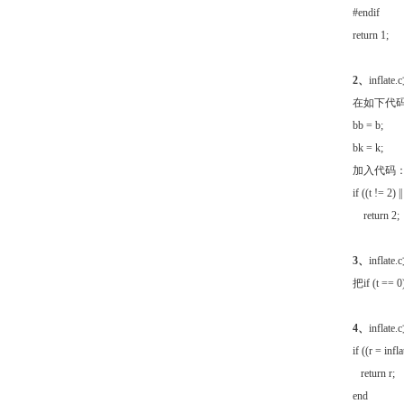
#endif
return 1;
2、
inflat
在如下代
bb = b;
bk = k;
加入代码
if ((t != 2) |
return 2;
3、
inflat
把if (t =
4、
inflat
if ((r = inf
return r;
end