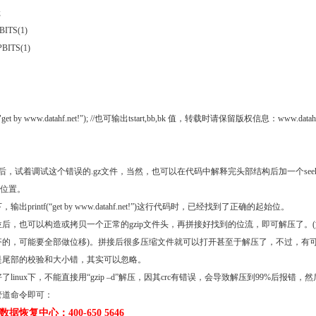
;
TS(1)
TS(1)
get by www.datahf.net!"); //也可输出tstart,bb,bk 值，转载时请保留版权信息：www.datah
后，试着调试这个错误的.gz文件，当然，也可以在代码中解释完头部结构后加一个see
坏位置。
出printf(“get by www.datahf.net!”)这行代码时，已经找到了正确的起始位。
后，也可以构造或拷贝一个正常的gzip文件头，再拼接好找到的位流，即可解压了。
齐的，可能要全部做位移)。拼接后很多压缩文件就可以打开甚至于解压了，不过，有
是尾部的校验和大小错，其实可以忽略。
了linux下，不能直接用“gzip –d”解压，因其crc有错误，会导致解压到99%后报错，
管道命令即可：
据恢复中心：400-650 5646