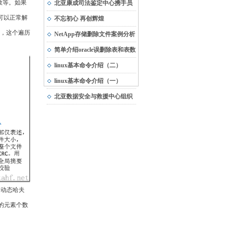
数等。如果
市“专精特新”中小企业
北亚康成司法鉴定中心携手员
可以正常解
工，与受灾地区共渡难关
不忘初心 再创辉煌
算，这个遍历
NetApp存储删除文件案例分析
简单介绍oracle误删除表和表数
据的恢复方法
linux基本命令介绍（二）
linux基本命令介绍（一）
北亚数据安全与救援中心组织
团队建设活动
是动态哈夫
cl的元素个数