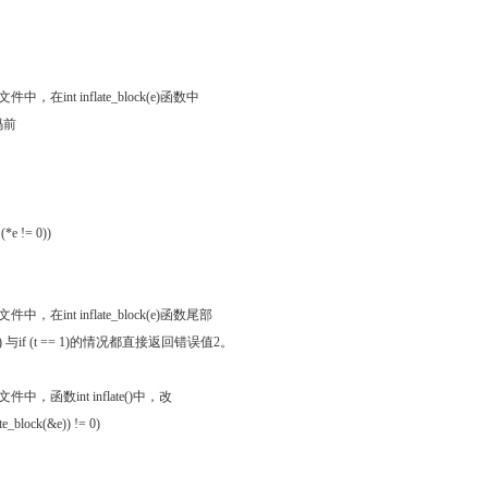
e.c文件中，在int inflate_block(e)函数中
码前
：
| (*e != 0))
e.c文件中，在int inflate_block(e)函数尾部
= 0) 与if (t == 1)的情况都直接返回错误值2。
e.c文件中，函数int inflate()中，改
late_block(&e)) != 0)