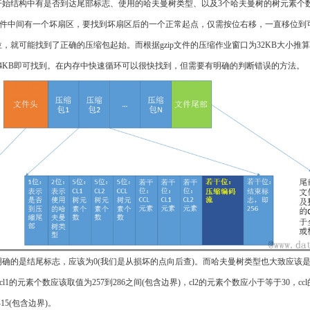
开始结构中有是否到达尾部标志、使用的哈夫曼树类型、以及3个哈夫曼树的树元素个
p文件中间有一个坏扇区，要找到坏扇区后的一个正常起点，仅需按位右移，一直移位到
，就可能找到了正确的压缩包起始。而根据gzip文件的压缩作业窗口为32KB大小推
64KB即可找到。在内存中快速循环可以很快找到，但需要有明确的判断错误的方法。
明确的是结尾标志，应该为0(我们是从损坏的点向后查)。而哈夫曼树类型也大致应该
)，cl1的元素个数应该取值为257到286之间(包含边界)，cl2的元素个数应小于等于30，c
15(包含边界)。