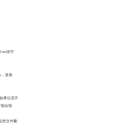
f.net张宇
k，直接
(如果位流不
可能会报
然后把文件删