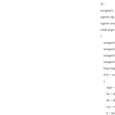
为：
unsigned t
register ul
register uns
while (inptr
{
unsigned in
unsigned i
unsigned l
unsigned i
long long t
if ((r = in
{
inptr = t
bb = tb
bk = tb
wp = tw
b = bb