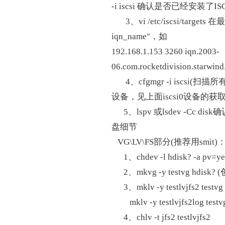
-i iscsi 确认是否已经安装了I
3、vi /etc/iscsi/targ
iqn_name"，如
192.168.1.153 3260 iqn.2003-
06.com.rocketdivision.starwind
4、cfgmgr -i iscsi(扫描所有I
设备，见上面iscsi0设备的获
5、lspv 或lsdev -Cc dis
盘细节
VG\LV\FS部分(推荐用smit)
1、chdev -l hdisk? -a pv=y
2、mkvg -y testvg hdisk? 
3、mklv -y testlvjfs2 testv
mklv -y testlvjfs2log testv
4、chlv -t jfs2 testlvjfs2