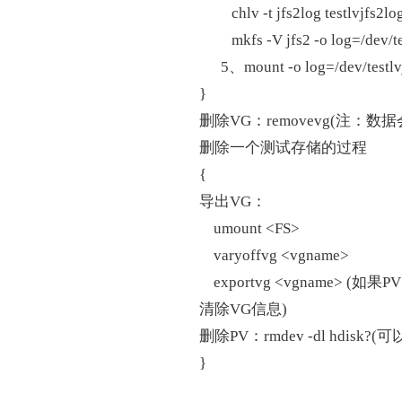
chlv -t jfs2log testlvjfs2lo
mkfs -V jfs2 -o log=/dev/test
5、mount -o log=/dev/testlvjfs
}
删除VG：removevg(注：数据
删除一个测试存储的过程
{
导出VG：
umount <FS>
varyoffvg <vgname>
exportvg <vgname>
清除VG信息)
删除PV：rmdev -dl hdisk
}