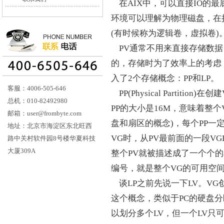
在AIX中，可以直接IO的最
环境可以理解为物理磁盘，在挂
(有时候称为逻辑卷，虚拟卷)
PV通常不用来直接存储数据
的，存储时为了效率上的考虑
入了2个存储概念：PP和LP。
客服：4006-505-646
PP(Physical Partit
总机：010-82492980
PP的大小是16M，意味着整个
邮箱：user@frombyte.com
盘和扇区的概念)，每个PP一
地址：北京市海淀区东北旺西
VG时，从PV最前面的一段VGDA、
路中关村软件园8号楼华夏科技
大厦309A
整个PV就被描述成了一个个的单
编号，就是整个VG的可用空
谈LP之前先说一下LV。V
这个概念，类似于PC的硬盘分区
以划分多个LV，但一个LV只可