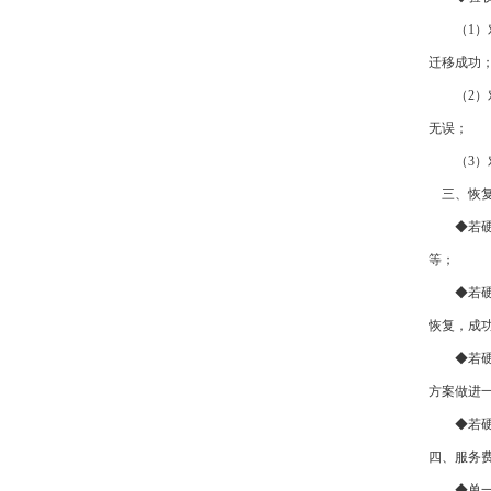
（1）对
迁移成功
（2）对
无误；
（3）对
三、恢复
◆若硬盘
等；
◆若硬盘
恢复，成功
◆若硬盘
方案做进
◆若硬盘
四、服务
◆单一故