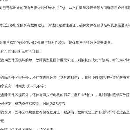
已迁移出来的所有数据做属性统计并汇总，从文件数量和容量等方面确保用户所需
；
已迁移出来的所有数据做统一算法的完整性验证，确保文件在目录结构及底层逻辑
用户指定的关键数据文件进行针对性校验，确保用户关键数据完美恢复。
的可靠性分析及时间预估：
为固件区损坏的单一故障类型且固件区无坏道，则恢复的成功率较高，时间为2小时
除固件区损坏外，还存在物理坏道（盘片未刮伤），此时须按照物理坏道的解决方
率较高，时间为1天-2天不等；
除固件区损坏外，还伴有磁头或电机的损坏（盘片未刮伤），此时须按照相应故障
一步恢复，成功率依然较高，时间为2天左右；
盘片（固件区模块数据存储在盘片上）被刮伤，数据恢复工作将变得异常艰难甚至
费用
障（仅固件区问题）：1500元/盘