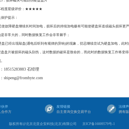
损坏磁头可能刮伤硬盘盘片
度星级评价：★★★★★
保护提示：
忌使故障硬盘继续长时间加电，损坏后的持续加电极有可能使硬盘坏道或磁头损坏更
响是非常大的，同时数据恢复工作会非常棘手；
硬盘已经出现敲盘(通电后听到有规律的异响)的现象，切忌继续尝试为硬盘加电，此时
硬盘盘片被损坏的磁头刮伤，这对数据的破坏是致命的，而此时的数据恢复工作将变得
成。
18515283883 石经理
hipeng@frombyte.com
作伙伴
友情链接
法律声
久合作方
自主查询交换交易平台
拥有版
版权所有@北京北亚企安科技(北京)有限公司
京ICP备16009579号-1