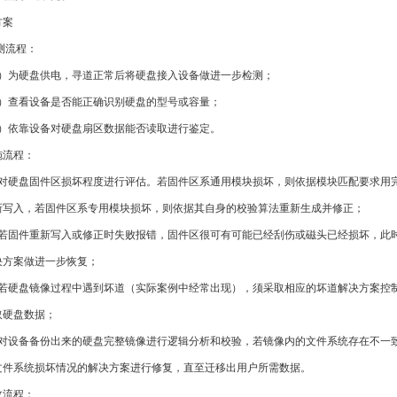
方案
流程：
硬盘供电，寻道正常后将硬盘接入设备做进一步检测；
看设备是否能正确识别硬盘的型号或容量；
靠设备对硬盘扇区数据能否读取进行鉴定。
流程：
硬盘固件区损坏程度进行评估。若固件区系通用模块损坏，则依据模块匹配要求用
新写入，若固件区系专用模块损坏，则依据其自身的校验算法重新生成并修正；
固件重新写入或修正时失败报错，固件区很可有可能已经刮伤或磁头已经损坏，此
决方案做进一步恢复；
硬盘镜像过程中遇到坏道（实际案例中经常出现），须采取相应的坏道解决方案控
取硬盘数据；
设备备份出来的硬盘完整镜像进行逻辑分析和校验，若镜像内的文件系统存在不一
文件系统损坏情况的解决方案进行修复，直至迁移出用户所需数据。
流程：