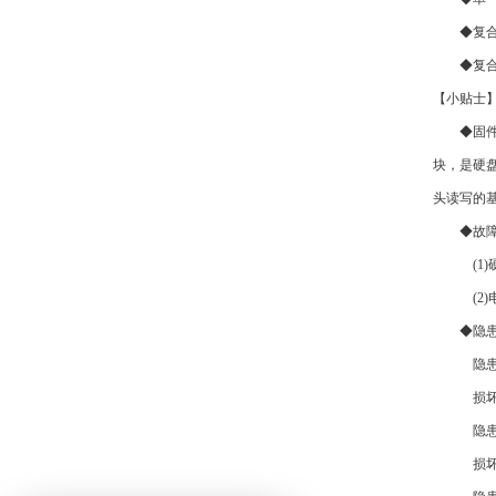
◆复合故
◆复合故障
【小贴士
◆固件区
块，是硬
头读写的
◆故障出
(1)硬
(2)电
◆隐患故
隐患1：
损坏程
隐患2：
损坏程