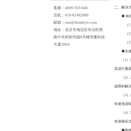
二、解决
客服：4006-505-646
总机：010-82492980
◆ 检测
邮箱：user@frombyte.com
（1）为
地址：北京市海淀区东北旺西
（2）查
路中关村软件园8号楼华夏科技
（3）依
大厦309A
◆实施
（1）对
其进行重
（2）若
故障的解
（3）若
快速地读
（4）对
依据相应
◆验收