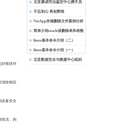
市“专精特新”中小企业
北亚康成司法鉴定中心携手员
工，与受灾地区共渡难关
不忘初心 再创辉煌
NetApp存储删除文件案例分析
简单介绍oracle误删除表和表数
据的恢复方法
linux基本命令介绍（二）
linux基本命令介绍（一）
北亚数据安全与救援中心组织
完好模块对
团队建设活动
时须按相应
制设备安全
致情况，则