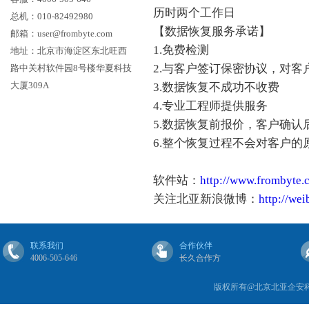
历时两个工作日
总机：010-82492980
【数据恢复服务承诺】
邮箱：user@frombyte.com
1.免费检测
地址：北京市海淀区东北旺西
2.与客户签订保密协议，对客
路中关村软件园8号楼华夏科技
大厦309A
3.数据恢复不成功不收费
4.专业工程师提供服务
5.数据恢复前报价，客户确认
6.整个恢复过程不会对客户
软件站：
http://www.frombyte.
关注北亚新浪微博：
http://we
联系我们
合作伙伴
4006-505-646
长久合作方
版权所有@北京北亚企安科