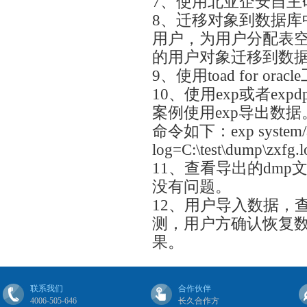
7、使用北亚企安自主
8、迁移对象到数据库
用户，为用户分配表
的用户对象迁移到数
9、使用toad for or
10、使用exp或者ex
案例使用exp导出数据
命令如下：exp system/abc
log=C:\test\dump\zxfg.
11、查看导出的dm
没有问题。
12、用户导入数据，
测，用户方确认恢复
果。
联系我们
合作伙伴
4006-505-646
长久合作方