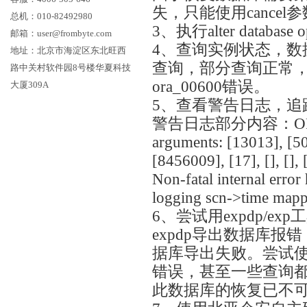
失，只能使用cance
总机：010-82492980
3、执行alter datab
邮箱：user@frombyte.com
4、查询实例状态，数据
地址：北京市海淀区东北旺西
查询，部分查询正常
路中关村软件园8号楼华夏科技
ora_00600错误。
大厦309A
5、查看警告日志，追
警告日志部分内容：ORA-0060
arguments: [13013], [50
[8456009], [17], [], [], []
Non-fatal internal err
logging scn->time mapp
6、尝试用expdp/e
expdp导出数据库
据库导出失败。尝试使
错误，甚至一些查询
此数据库的恢复已不